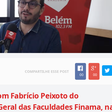
COMPARTILHE
ESSE POST
00
00
om Fabrício Peixoto do
Geral das Faculdades Finama, n