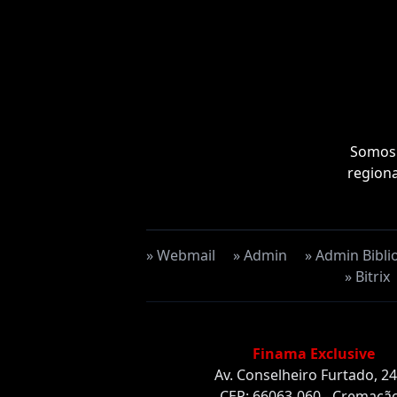
Somos 
regiona
» Webmail
» Admin
» Admin Bibli
» Bitrix
Finama Exclusive
Av. Conselheiro Furtado, 2
CEP: 66063-060 - Cremação