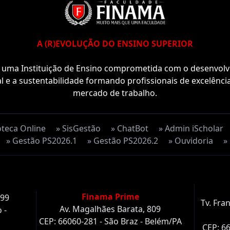
A (R)EVOLUÇÃO DO ENSINO SUPERIOR
uma Instituição de Ensino comprometida com o desenvol
l e a sustentabilidade formando profissionais de excelênci
mercado de trabalho.
oteca Online
» SisGestão
» ChatBot
» Admin iScholar
» Gestão PS2026.1
» Gestão PS2026.2
» Ouvidoria
»
Finama Prime
499
Tv. Fra
Av. Magalhães Barata, 809
 -
CEP: 66060-281 - São Braz - Belém/PA
CEP: 66