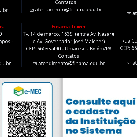
Contatos
atendimento@finama.edu.br
.br
at
os
Finama Tower
0
Tv. 14 de março, 1635, (entre Av. Nazaré
Rua Cô
mpos -
e Av. Governador José Malcher)
CEP: 66
CEP: 66055-490 - Umarizal - Belém/PA
Contatos
at
u.br
atendimento@finama.edu.br