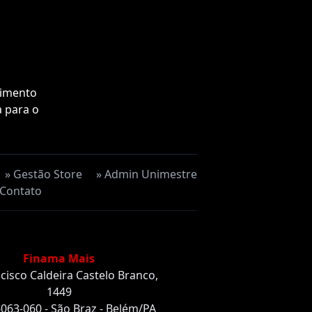
vimento
a para o
» Gestão Store
» Admin Unimestre
 Contato
Finama Mais
ncisco Caldeira Castelo Branco,
1449
063-060 - São Braz - Belém/PA