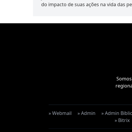
do impacto de suas ações na vida das pe
Somos 
regiona
» Webmail
» Admin
» Admin Bibli
» Bitrix