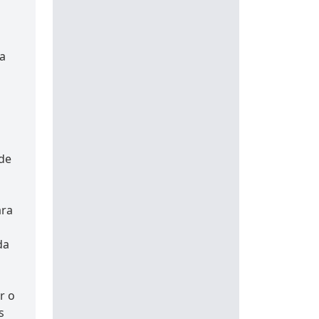
da
 de
ara
da
r o
s