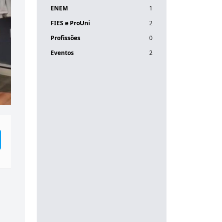
ENEM
1
FIES e ProUni
2
Profissões
0
Eventos
2