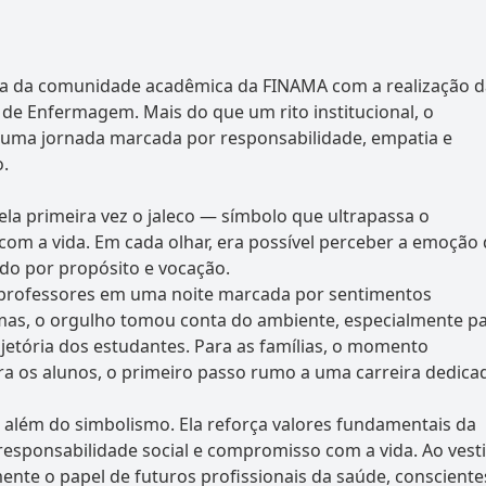
ória da comunidade acadêmica da FINAMA com a realização 
 de Enfermagem. Mais do que um rito institucional, o
e uma jornada marcada por responsabilidade, empatia e
.
ela primeira vez o jaleco — símbolo que ultrapassa o
om a vida. Em cada olhar, era possível perceber a emoção
do por propósito e vocação.
e professores em uma noite marcada por sentimentos
rimas, o orgulho tomou conta do ambiente, especialmente p
etória dos estudantes. Para as famílias, o momento
ra os alunos, o primeiro passo rumo a uma carreira dedica
i além do simbolismo. Ela reforça valores fundamentais da
sponsabilidade social e compromisso com a vida. Ao vesti
nte o papel de futuros profissionais da saúde, consciente