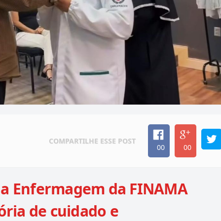
COMPARTILHE
ESSE POST
00
00
 da Enfermagem da FINAMA
tória de cuidado e