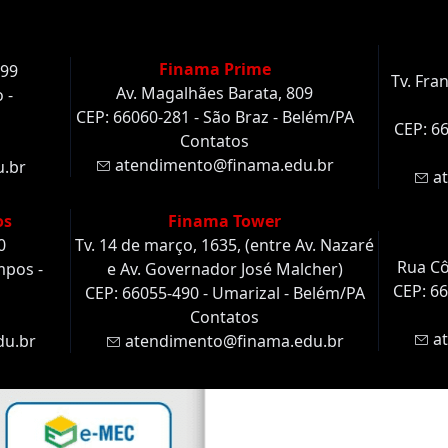
Finama Prime
499
Tv. Fra
Av. Magalhães Barata, 809
 -
CEP: 66060-281 - São Braz - Belém/PA
CEP: 66
Contatos
atendimento@finama.edu.br
.br
at
os
Finama Tower
0
Tv. 14 de março, 1635, (entre Av. Nazaré
Rua Cô
mpos -
e Av. Governador José Malcher)
CEP: 66
CEP: 66055-490 - Umarizal - Belém/PA
Contatos
at
u.br
atendimento@finama.edu.br