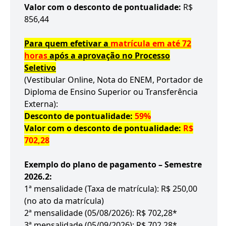
Valor com o desconto de pontualidade:
R$
856,44
Para quem efetivar a
matrícula em até 72
horas
após a aprovação no Processo
Seletivo
(Vestibular Online, Nota do ENEM, Portador de
Diploma de Ensino Superior ou Transferência
Externa):
Desconto de pontualidade:
59%
Valor com o desconto de pontualidade:
R$
702,28
Exemplo do plano de pagamento – Semestre
2026.2:
1ª mensalidade (Taxa de matrícula): R$ 250,00
(no ato da matrícula)
2ª mensalidade (05/08/2026): R$ 702,28*
3ª mensalidade (05/09/2026): R$ 702,28*