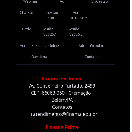
Webmail
Admin
SisGestão
ChatBot
Gestão
Admin
Store
Unimestre
Bitrix
Gestão
Gestão
PS2026.1
PS2026.2
Admin Biblioteca Online
Admin iScholar
Ouvidoria
Contato
Finama Exclusive
Av. Conselheiro Furtado, 2499
CEP: 66063-060 - Cremação -
Belém/PA
Contatos
atendimento@finama.edu.br
Finama Prime