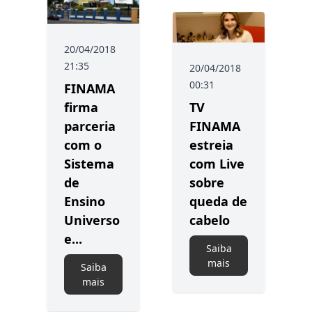
20/04/2018
21:35
20/04/2018
00:31
FINAMA
firma
TV
parceria
FINAMA
com o
estreia
Sistema
com Live
de
sobre
Ensino
queda de
Universo
cabelo
e...
Saiba
mais
Saiba
mais