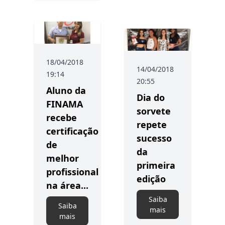
18/04/2018
14/04/2018
19:14
20:55
Aluno da
Dia do
FINAMA
sorvete
recebe
repete
certificação
sucesso
de
da
melhor
primeira
profissional
edição
na área...
Saiba
Saiba
mais
mais