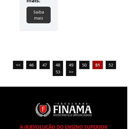
mais:
Saiba
mais
<<
46
47
48
49
50
51
52
53
>>
A (R)EVOLUÇÃO DO ENSINO SUPERIOR