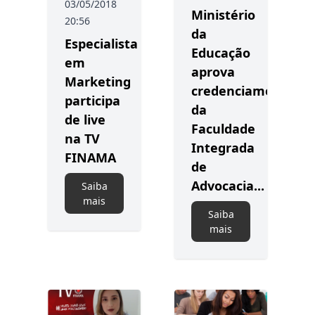
03/05/2018
Ministério
20:56
da
Especialista
Educação
em
aprova
Marketing
credenciamento
participa
da
de live
Faculdade
na TV
Integrada
FINAMA
de
Advocacia...
Saiba
mais
Saiba
mais