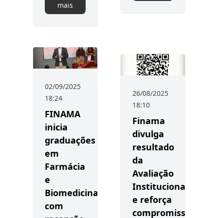
mais
02/09/2025
26/08/2025
18:24
18:10
FINAMA
Finama
inicia
divulga
graduações
resultado
em
da
Farmácia
Avaliação
e
Institucional
Biomedicina
e reforça
com
compromisso