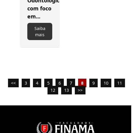
Odontológica
com foco
em...
Saiba
mais
<<
3
4
5
6
7
8
9
10
11
12
13
>>