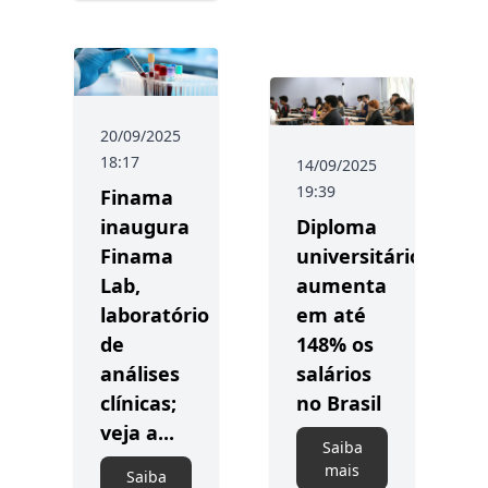
20/09/2025
18:17
14/09/2025
19:39
Finama
inaugura
Diploma
Finama
universitário
Lab,
aumenta
laboratório
em até
de
148% os
análises
salários
clínicas;
no Brasil
veja a...
Saiba
mais
Saiba