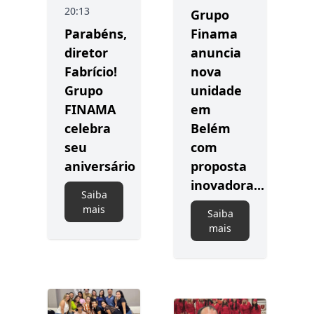
20:13
Grupo
Parabéns,
Finama
diretor
anuncia
Fabrício!
nova
Grupo
unidade
FINAMA
em
celebra
Belém
seu
com
aniversário
proposta
inovadora...
Saiba
mais
Saiba
mais