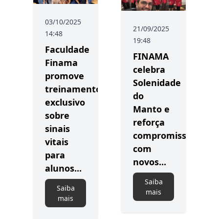
03/10/2025
21/09/2025
14:48
19:48
Faculdade
FINAMA
Finama
celebra
promove
Solenidade
treinamento
do
exclusivo
Manto e
sobre
reforça
sinais
compromisso
vitais
com
para
novos...
alunos...
Saiba
Saiba
mais
mais