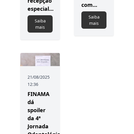
recepção
com...
especial...
Saiba
Saiba
mais
mais
21/08/2025
12:36
FINAMA
dá
spoiler
da 4ª
Jornada