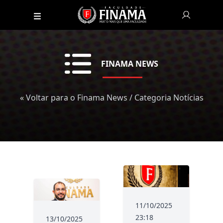
FINAMA NEWS
« Voltar para o Finama News
/ Categoria Notícias
11/10/2025
23:18
13/10/2025