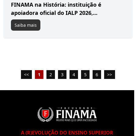
FINAMA na História: instituição é
apoiadora oficial do IALP 2026,...
Saiba mais
<<
1
2
3
4
5
6
>>
A (R)EVOLUÇÃO DO ENSINO SUPERIOR