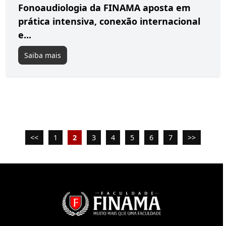
Fonoaudiologia da FINAMA aposta em
prática intensiva, conexão internacional
e...
Saiba mais
<<
1
2
3
4
5
6
7
>>