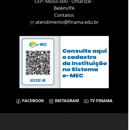
CEP: 66055-000 - Umarizal -
Belém/PA
Contatos
atendimento@finama.edu.br
FACEBOOK
INSTAGRAM
TV FINAMA
FINAMA - Todos os direitos reservados © 2026 | Developed by
Nudigital