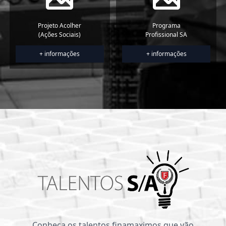
Projeto Acolher
Programa
(Ações Sociais)
Profissional SA
+ informações
+ informações
Conheça os talentos finamaximos que vão